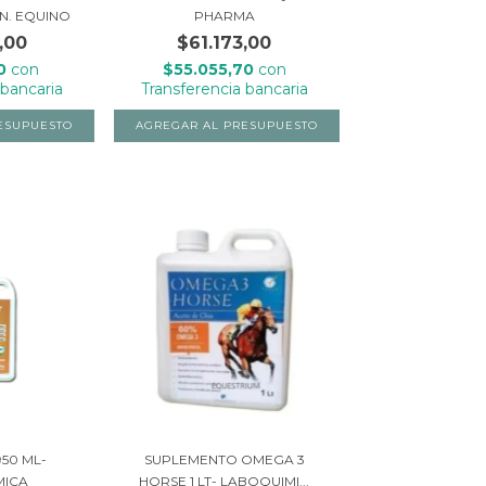
N. EQUINO
PHARMA
,00
$61.173,00
30
con
$55.055,70
con
 bancaria
Transferencia bancaria
950 ML-
SUPLEMENTO OMEGA 3
MICA
HORSE 1 LT- LABOQUIMI...