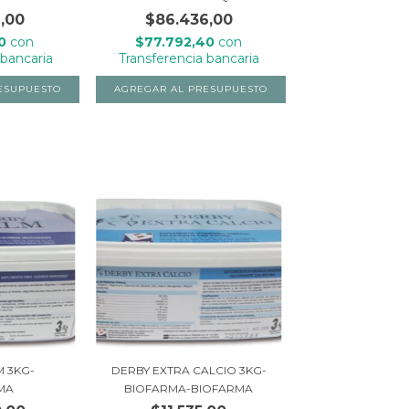
,00
$86.436,00
80
con
$77.792,40
con
 bancaria
Transferencia bancaria
 3KG-
DERBY EXTRA CALCIO 3KG-
MA
BIOFARMA-BIOFARMA