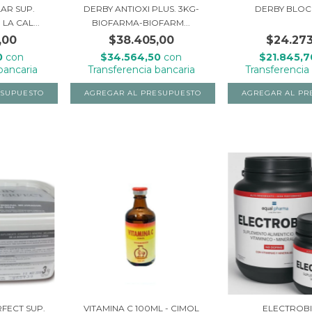
AR SUP.
DERBY ANTIOXI PLUS. 3KG-
DERBY BLOCK
A CAL...
BIOFARMA-BIOFARM...
,00
$38.405,00
$24.273
0
con
$34.564,50
con
$21.845,
bancaria
Transferencia bancaria
Transferencia
FECT SUP.
VITAMINA C 100ML - CIMOL
ELECTROB