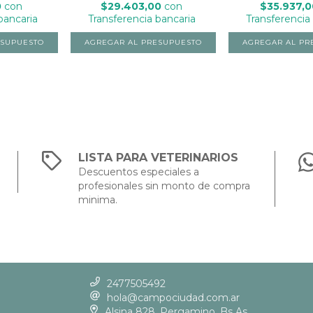
0
con
$29.403,00
con
$35.937,
bancaria
Transferencia bancaria
Transferencia
LISTA PARA VETERINARIOS
Descuentos especiales a
profesionales sin monto de compra
minima.
2477505492
hola@campociudad.com.ar
Alsina 828, Pergamino, Bs As,