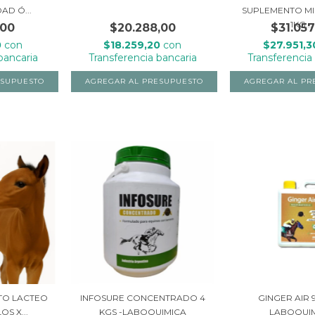
AD Ó...
SUPLEMENTO MI
1KG...
,00
$20.288,00
$31.057
0
con
$18.259,20
con
$27.951,
bancaria
Transferencia bancaria
Transferencia
TO LACTEO
INFOSURE CONCENTRADO 4
GINGER AIR 
S X...
KGS -LABOQUIMICA
LABOQUI