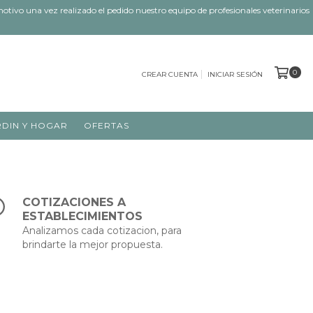
tivo una vez realizado el pedido nuestro equipo de profesionales veterinarios
0
CREAR CUENTA
INICIAR SESIÓN
RDIN Y HOGAR
OFERTAS
COTIZACIONES A
ESTABLECIMIENTOS
Analizamos cada cotizacion, para
brindarte la mejor propuesta.