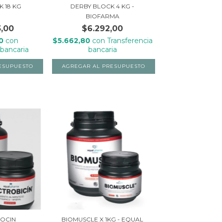
 18 KG
DERBY BLOCK 4 KG -
BIOFARMA
,00
$6.292,00
70
con
$5.662,80
con
Transferencia
 bancaria
bancaria
IOCIN
BIOMUSCLE X 1KG - EQUAL