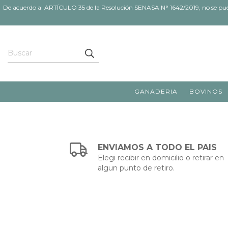
De acuerdo al ARTÍCULO 35 de la Resolución SENASA N° 1642/2019, no se pueden
GANADERIA
BOVINOS
ENVIAMOS A TODO EL PAIS
Elegi recibir en domicilio o retirar en
algun punto de retiro.