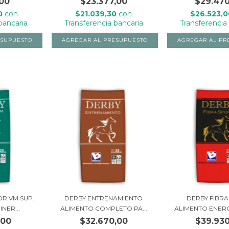
,00
$23.377,00
$29.470
90
con
$21.039,30
con
$26.523,
bancaria
Transferencia bancaria
Transferencia
R VM SUP.
DERBY ENTRENAMIENTO
DERBY FIBRA
NER...
ALIMENTO COMPLETO PA...
ALIMENTO ENERGE
,00
$32.670,00
$39.930