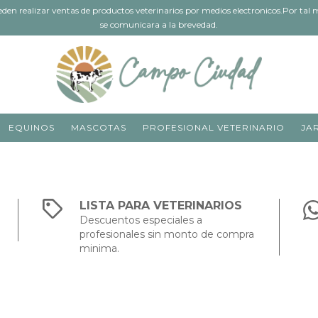
 realizar ventas de productos veterinarios por medios electronicos.Por tal mo
se comunicara a la brevedad.
EQUINOS
MASCOTAS
PROFESIONAL VETERINARIO
JA
LISTA PARA VETERINARIOS
Descuentos especiales a
profesionales sin monto de compra
minima.