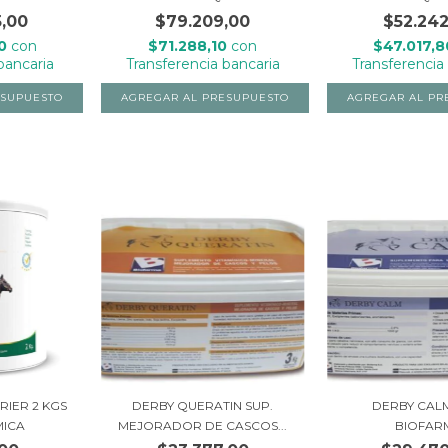
5,00
$79.209,00
$52.242
50
con
$71.288,10
con
$47.017,
bancaria
Transferencia bancaria
Transferencia
IER 2 KGS
DERBY QUERATIN SUP.
DERBY CALM
MICA
MEJORADOR DE CASCOS...
BIOFAR