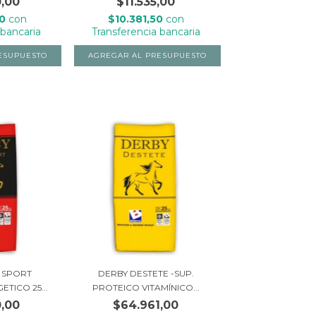
,00
$11.535,00
00
con
$10.381,50
con
 bancaria
Transferencia bancaria
 SPORT
DERBY DESTETE -SUP.
TICO 25...
PROTEICO VITAMÍNICO...
,00
$64.961,00