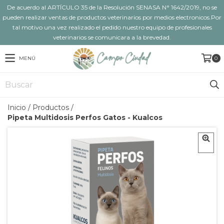
De acuerdo al ARTÍCULO 35 de la Resolución SENASA N° 1642/2019, no se
pueden realizar ventas de productos veterinarios por medios electronicos.Por
tal motivo una vez realizado el pedido nuestro equipo de profesionales
veterinarios se comunicara a la brevedad.
MENÚ
0
Inicio
/
Productos
/
Pipeta Multidosis Perfos Gatos - Kualcos