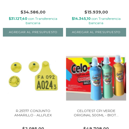
$34.586,00
$15.939,00
$31.127,40
con
Transferencia
$14.345,10
con
Transferencia
bancaria
bancaria
R.257/17 CONJUNTO
CELOTEST CPI VERDE
AMARILLO - ALLFLEX
ORIGINAL 500ML - BIOT...
$2.095,00
$49.708,00