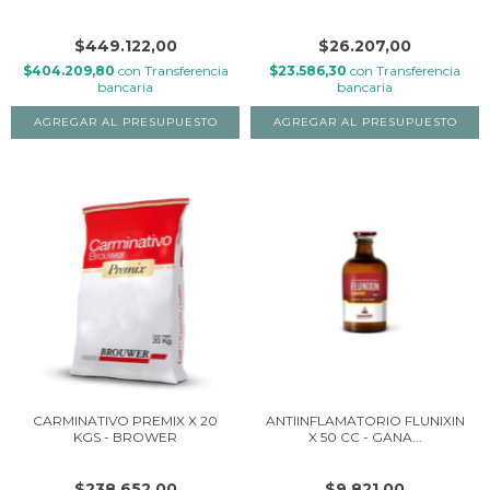
$449.122,00
$26.207,00
$404.209,80
con
Transferencia
$23.586,30
con
Transferencia
bancaria
bancaria
CARMINATIVO PREMIX X 20
ANTIINFLAMATORIO FLUNIXIN
KGS - BROWER
X 50 CC - GANA...
$238.652,00
$9.821,00