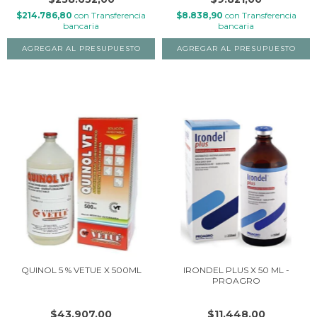
$214.786,80
con
Transferencia
$8.838,90
con
Transferencia
bancaria
bancaria
QUINOL 5 % VETUE X 500ML
IRONDEL PLUS X 50 ML -
PROAGRO
$43.907,00
$11.448,00