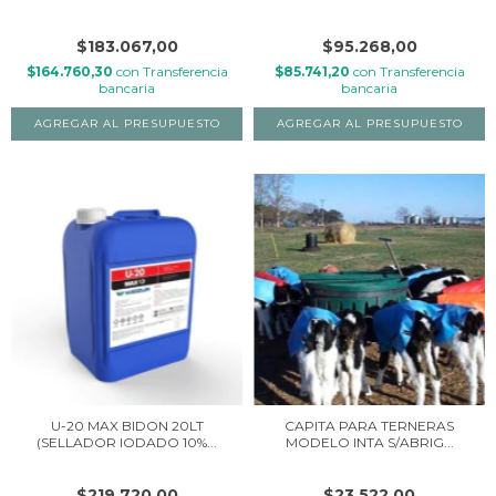
$183.067,00
$95.268,00
$164.760,30
con
Transferencia
$85.741,20
con
Transferencia
bancaria
bancaria
U-20 MAX BIDON 20LT
CAPITA PARA TERNERAS
(SELLADOR IODADO 10%...
MODELO INTA S/ABRIG...
$219.720,00
$23.522,00