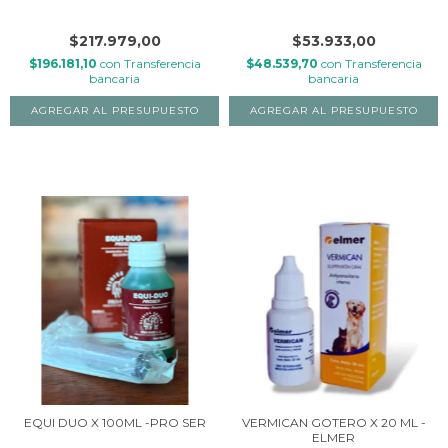
$217.979,00
$53.933,00
$196.181,10
con
Transferencia
$48.539,70
con
Transferencia
bancaria
bancaria
EQUI DUO X 100ML -PRO SER
VERMICAN GOTERO X 20 ML -
ELMER