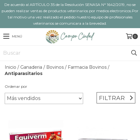
De acuerdo al ARTÍCULO 35 de la Resolución SENASA N° 1642/2019, no se
pueden realizar ventas de productos veterinarios por medios electronicos.Por
tal motivo una vez realizado el pedido nuestro equipo de profesionales
veterinarios se comunicara a la brevedad.
MENÚ
0
Inicio
/
Ganaderia
/
Bovinos
/
Farmacia Bovinos
/
Antiparasitarios
Ordenar por
FILTRAR