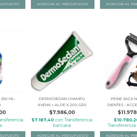
 250 ML-
DERMOSEDAN CHAMPU
PEINE SACA N
D
AVENA + ALOE X 200 GRS
DIENTES - ACCE
,00
$7.986,00
$11.978
ansferencia
$7.187,40
con
Transferencia
$10.780,
a
bancaria
Transferencia