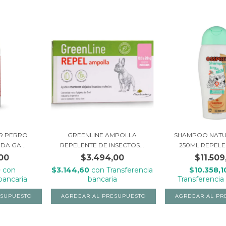
GR PERRO
GREENLINE AMPOLLA
SHAMPOO NATU
DA GA...
REPELENTE DE INSECTOS...
250ML REPELEN
,00
$3.494,00
$11.509
0
con
$3.144,60
con
Transferencia
$10.358,
bancaria
bancaria
Transferencia