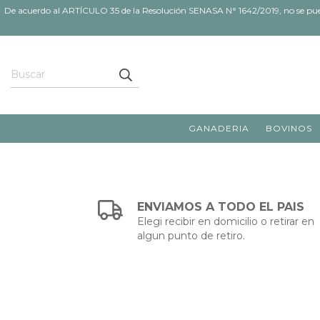
De acuerdo al ARTÍCULO 35 de la Resolución SENASA N° 1642/2019, no se pueden
GANADERIA
BOVINOS
ENVIAMOS A TODO EL PAIS
Elegi recibir en domicilio o retirar en
algun punto de retiro.