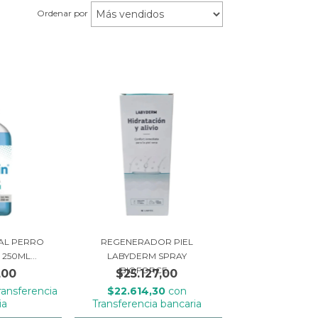
Ordenar por
AL PERRO
REGENERADOR PIEL
250ML...
LABYDERM SPRAY
BIOFORCE...
,00
$25.127,00
ransferencia
$22.614,30
con
ia
Transferencia bancaria