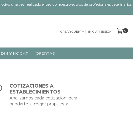
tivo una vez realizado el pedido nuestro equipo de profesionales veterinarios
0
CREAR CUENTA
INICIAR SESIÓN
RDIN Y HOGAR
OFERTAS
COTIZACIONES A
ESTABLECIMIENTOS
Analizamos cada cotizacion, para
brindarte la mejor propuesta.