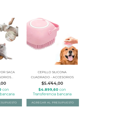
POR SACA
CEPILLO SILICONA
ORIOS...
CUADRADO - ACCESORIOS
M...
,00
$5.444,00
60
con
$4.899,60
con
 bancaria
Transferencia bancaria