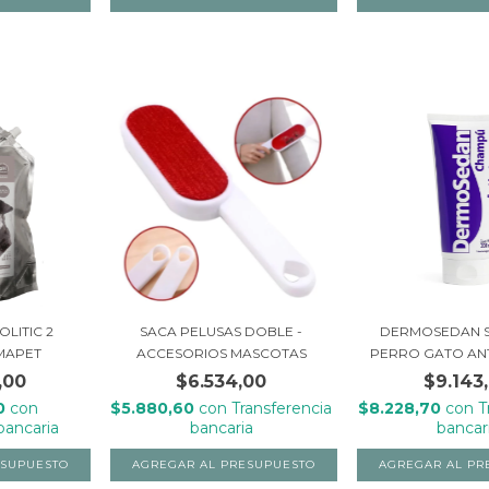
LITIC 2
SACA PELUSAS DOBLE -
DERMOSEDAN 
MAPET
ACCESORIOS MASCOTAS
PERRO GATO ANT
,00
$6.534,00
$9.143
20
con
$5.880,60
con
Transferencia
$8.228,70
con
T
bancaria
bancaria
bancar