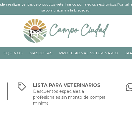
 realizar ventas de productos veterinarios por medios electronicos.Por tal mo
se comunicara a la brevedad.
EQUINOS
MASCOTAS
PROFESIONAL VETERINARIO
JA
LISTA PARA VETERINARIOS
Descuentos especiales a
profesionales sin monto de compra
minima.