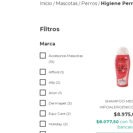
Inicio
Mascotas
Perros
Higiene Per
/
/
/
Filtros
Marca
Accesorios Mascotas
(13)
Afford (1)
Afp (2)
Aton (1)
SHAMPOO ME
Dermapet (3)
HIPOALERGENICO 
Equi Care (2)
$8.975,
$8.077,50
con
T
Holliday (2)
bancari