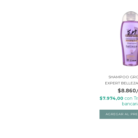
SHAMPOO GR
EXPERT BELLEZA 
$8.860
$7.974,00
con
T
bancari