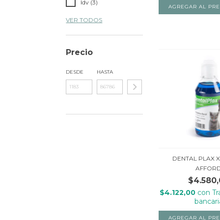
Idv (3)
VER TODOS
Precio
DESDE
HASTA
DENTAL PLAX X
AFFOR
$4.580
$4.122,00
con
Tr
bancari