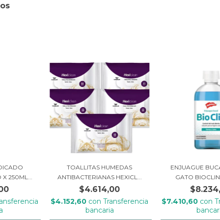
ros
DICADO
TOALLITAS HUMEDAS
ENJUAGUE BUC
X 250ML...
ANTIBACTERIANAS HEXICL...
GATO BIOCLIN 
00
$4.614,00
$8.234
ransferencia
$4.152,60
con
Transferencia
$7.410,60
con
T
a
bancaria
bancar