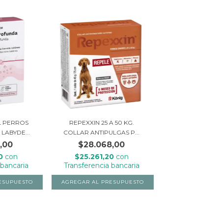
L PERROS
REPEXXIN 25 A 50 KG.
LABYDE...
COLLAR ANTIPULGAS P...
,00
$28.068,00
70
con
$25.261,20
con
 bancaria
Transferencia bancaria