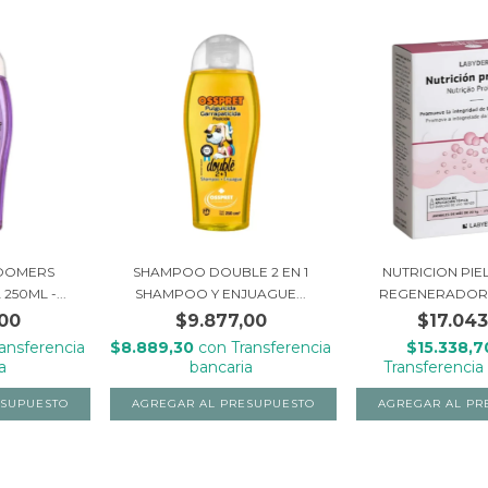
OOMERS
SHAMPOO DOUBLE 2 EN 1
NUTRICION PIE
250ML -...
SHAMPOO Y ENJUAGUE...
REGENERADOR 
,00
$9.877,00
$17.043
ransferencia
$8.889,30
con
Transferencia
$15.338,
a
bancaria
Transferencia