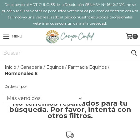
De acuerdo al ARTÍCULO 35 de la Resolución SENASA N° 1642/2019, no se
pueden realizar ventas de productos veterinarios por medios electronicos.Por
tal motivo una vez realizado el pedido nuestro equipo de profesionales
veterinarios se comunicara a la brevedad.
MENÚ
0
Inicio
/
Ganaderia
/
Equinos
/
Farmacia Equinos
/
Hormonales E
Ordenar por
No tenemos resultados para tu
búsqueda. Por favor, intentá con
otros filtros.