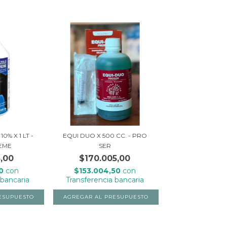
% X 1 LT -
EQUI DUO X 500 CC. - PRO
EME
SER
,00
$170.005,00
20
con
$153.004,50
con
 bancaria
Transferencia bancaria