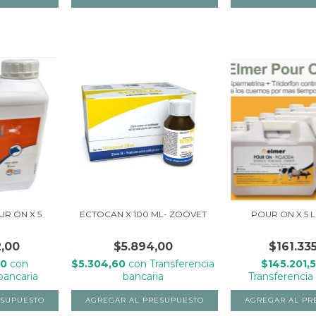
R ON X 5
ECTOCAN X 100 ML- ZOOVET
POUR ON X 5 L
2,00
$5.894,00
$161.33
80
con
$5.304,60
con
Transferencia
$145.201,
bancaria
bancaria
Transferencia