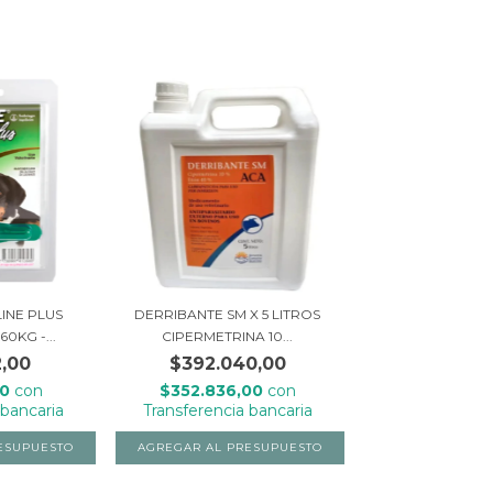
INE PLUS
DERRIBANTE SM X 5 LITROS
0KG -...
CIPERMETRINA 10...
,00
$392.040,00
80
con
$352.836,00
con
 bancaria
Transferencia bancaria