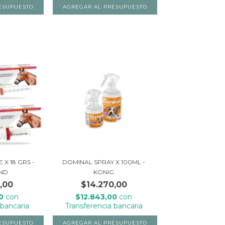
X 18 GRS -
DOMINAL SPRAY X 100ML -
ND
KONIG
,00
$14.270,00
90
con
$12.843,00
con
 bancaria
Transferencia bancaria