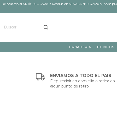
De acuerdo al ARTÍCULO 35 de la Resolución SENASA N° 1642/2019, no se pueden
GANADERIA
BOVINOS
ENVIAMOS A TODO EL PAIS
Elegi recibir en domicilio o retirar en
algun punto de retiro.