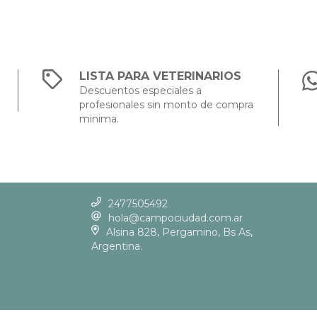
LISTA PARA VETERINARIOS
Descuentos especiales a
profesionales sin monto de compra
minima.
2477505492
hola@campociudad.com.ar
Alsina 828, Pergamino, Bs As,
Argentina.