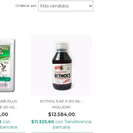
Ordenar por
INE PLUS
ECTHOL 5 AP X 120 ML -
20-40...
HOLLIDAY
,00
$12.584,00
20
con
$11.325,60
con
Transferencia
 bancaria
bancaria