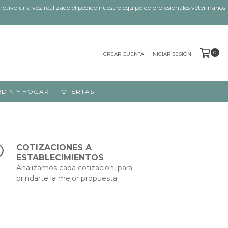
tivo una vez realizado el pedido nuestro equipo de profesionales veterinarios
0
CREAR CUENTA
INICIAR SESIÓN
RDIN Y HOGAR
OFERTAS
COTIZACIONES A
ESTABLECIMIENTOS
Analizamos cada cotizacion, para
brindarte la mejor propuesta.