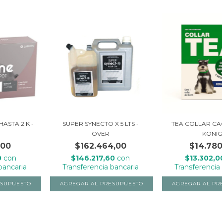
HASTA 2 K -
SUPER SYNECTO X 5 LTS -
TEA COLLAR C
OVER
KONI
,00
$162.464,00
$14.780
0
con
$146.217,60
con
$13.302,
bancaria
Transferencia bancaria
Transferencia