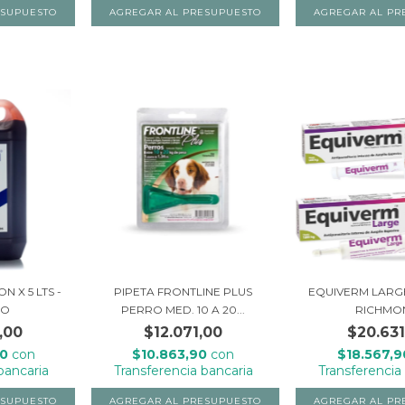
 X 5 LTS -
PIPETA FRONTLINE PLUS
EQUIVERM LARGE 
RO
PERRO MED. 10 A 20...
RICHMO
,00
$12.071,00
$20.631
70
con
$10.863,90
con
$18.567,
bancaria
Transferencia bancaria
Transferencia