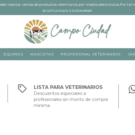
 realizar ventas de productos veterinarios por medios electronicos.Por tal mo
se comunicara a la brevedad.
EQUINOS
MASCOTAS
PROFESIONAL VETERINARIO
JA
LISTA PARA VETERINARIOS
Descuentos especiales a
profesionales sin monto de compra
minima.