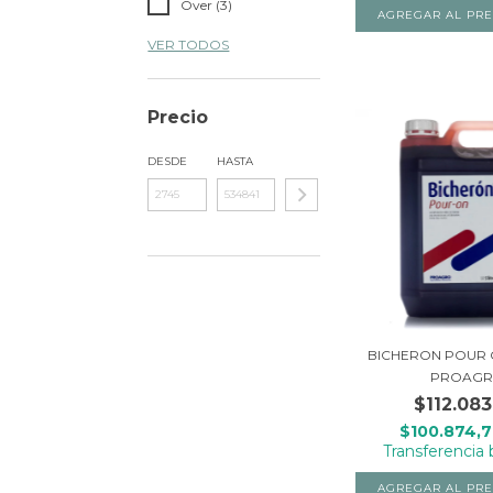
Over (3)
VER TODOS
Precio
DESDE
HASTA
BICHERON POUR ON
PROAG
$112.083
$100.874,
Transferencia 