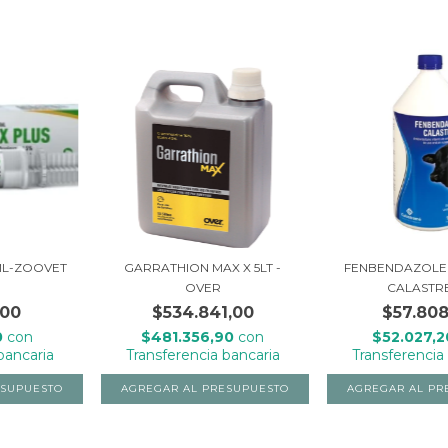
ML-ZOOVET
GARRATHION MAX X 5LT -
FENBENDAZOLE 10
OVER
CALASTR
,00
$534.841,00
$57.808
0
con
$481.356,90
con
$52.027,
bancaria
Transferencia bancaria
Transferencia