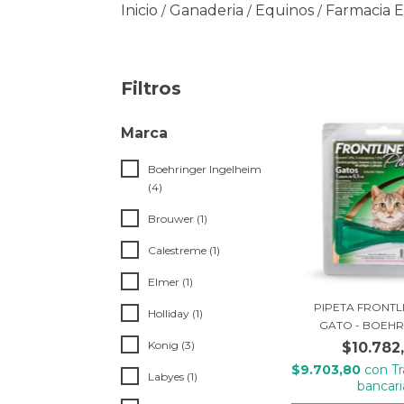
Inicio
Ganaderia
Equinos
Farmacia 
/
/
/
Filtros
Marca
Boehringer Ingelheim
(4)
Brouwer (1)
Calestreme (1)
Elmer (1)
PIPETA FRONTL
Holliday (1)
GATO - BOEHRI
Konig (3)
$10.782
$9.703,80
con
T
Labyes (1)
bancari