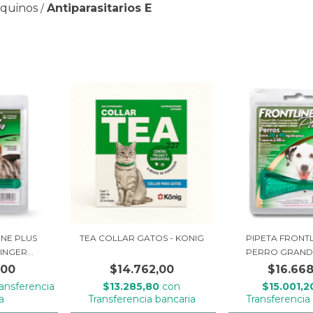
Equinos
Antiparasitarios E
/
INE PLUS
TEA COLLAR GATOS - KONIG
PIPETA FRONTL
NGER...
PERRO GRANDE 
,00
$14.762,00
$16.668
ransferencia
$13.285,80
con
$15.001,
a
Transferencia bancaria
Transferencia