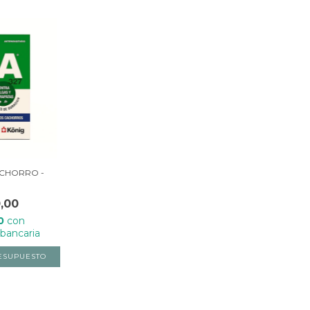
ACHORRO -
G
,00
00
con
 bancaria