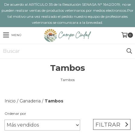
De acuerdo al ARTÍCULO 35 de la Resolución SENASA N° 1642/2019, no se
pueden realizar ventas de productos veterinarios por medios electronicos.Por
tal motivo una vez realizado el pedido nuestro equipo de profesionales
veterinarios se comunicara a la brevedad.
MENÚ
0
Tambos
Tambos
Inicio
/
Ganaderia
/
Tambos
Ordenar por
FILTRAR